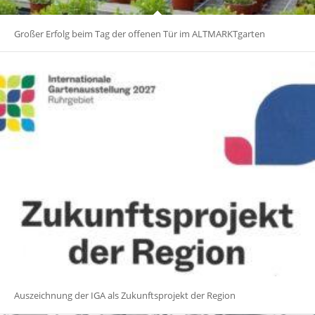
Großer Erfolg beim Tag der offenen Tür im ALTMARKTgarten
Auszeichnung der IGA als Zukunftsprojekt der Region