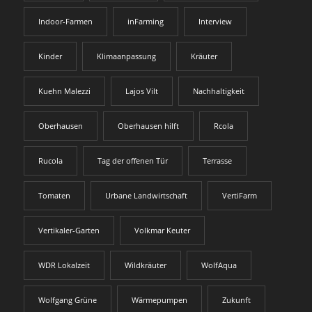
Indoor-Farmen
inFarming
Interview
Kinder
Klimaanpassung
Kräuter
Kuehn Malezzi
Lajos Vilt
Nachhaltigkeit
Oberhausen
Oberhausen hilft
Rcola
Rucola
Tag der offenen Tür
Terrasse
Tomaten
Urbane Landwirtschaft
VertiFarm
Vertikaler-Garten
Volkmar Keuter
WDR Lokalzeit
Wildkräuter
WolfAqua
Wolfgang Grüne
Wärmepumpen
Zukunft