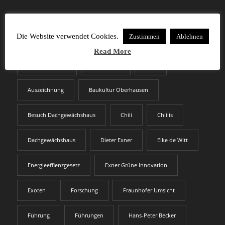
SCHLAGWÖRTER
Die Website verwendet Cookies.
Zustimmen
Ablehnen
Read More
Altmarktgarten
Aquaponik
ARD
Auszeichnung
Baukultur Oberhausen
Besuch Dachgewächshaus
Chili
Chlilis
Dachgewächshaus
Dieter Exner
Elke de Witt
Energieeffienzgesetz
Exner Grüne Innovation
Exoten
Forschung
Fraunhofer Umsicht
Führung
Führungen
Hans-Peter Becker