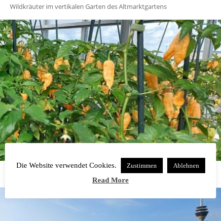
Wildkräuter im vertikalen Garten des Altmarktgartens
Die Website verwendet Cookies.
Zustimmen
Ablehnen
Lajos Vilt: Der Chili-Experte im Altmarktgarten Oberhausen
Read More