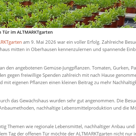
en Tür im ALTMARKTgarten
RKTgarten
am 9. Mai 2026 war ein voller Erfolg. Zahlreiche Bes
haus mitten in Oberhausen kennenzulernen und spannende Einbli
 an den angebotenen Gemüse-Jungpflanzen. Tomaten, Gurken, Pa
n gegen freiwillige Spenden zahlreich mit nach Hause genommen.
nd mit eigenen Pflanzen einen kleinen Beitrag zu mehr Nachhaltig
durch das Gewächshaus wurden sehr gut angenommen. Die Besuc
nbaumethoden, nachhaltige Lebensmittelproduktion und die Mö
chtig Themen wie regionale Lebensmittel, nachhaltiger Anbau und
dem Tag der offenen Tür möchte der ALTMARKTgarten nicht nur i