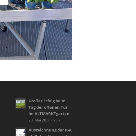
Großer Erfolg beim
Tag der offenen Tür
im ALTMARKTgarten
20. Mai 2026 - 9:07
Auszeichnung der IGA