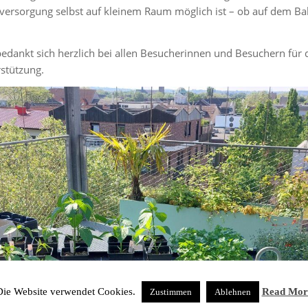
stversorgung selbst auf kleinem Raum möglich ist – ob auf dem Ba
nkt sich herzlich bei allen Besucherinnen und Besuchern für da
stützung.
Die Website verwendet Cookies.
Read Mor
Zustimmen
Ablehnen