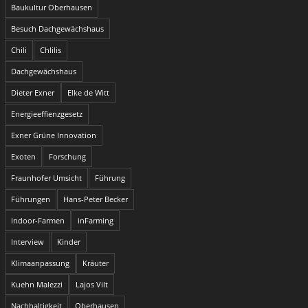
Baukultur Oberhausen
Besuch Dachgewächshaus
Chili
Chlilis
Dachgewächshaus
Dieter Exner
Elke de Witt
Energieeffienzgesetz
Exner Grüne Innovation
Exoten
Forschung
Fraunhofer Umsicht
Führung
Führungen
Hans-Peter Becker
Indoor-Farmen
inFarming
Interview
Kinder
Klimaanpassung
Kräuter
Kuehn Malezzi
Lajos Vilt
Nachhaltigkeit
Oberhausen