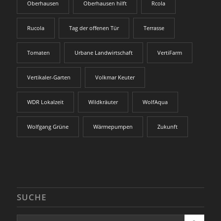
Oberhausen
Oberhausen hilft
Rcola
Rucola
Tag der offenen Tür
Terrasse
Tomaten
Urbane Landwirtschaft
VertiFarm
Vertikaler-Garten
Volkmar Keuter
WDR Lokalzeit
Wildkräuter
WolfAqua
Wolfgang Grüne
Wärmepumpen
Zukunft
SUCHE