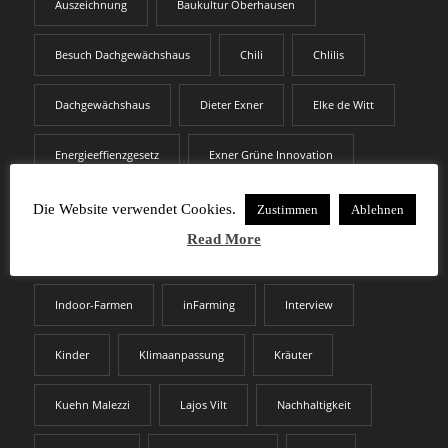
Auszeichnung
Baukultur Oberhausen
Besuch Dachgewächshaus
Chili
Chlilis
Dachgewächshaus
Dieter Exner
Elke de Witt
Energieeffienzgesetz
Exner Grüne Innovation
Exoten
Forschung
Fraunhofer Umsicht
Die Website verwendet Cookies.
Zustimmen
Ablehnen
Read More
Führung
Führungen
Hans-Peter Becker
Indoor-Farmen
inFarming
Interview
Kinder
Klimaanpassung
Kräuter
Kuehn Malezzi
Lajos Vilt
Nachhaltigkeit