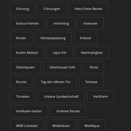
Führung
Führungen
Hans-Peter Becker
Indoor-Farmen
inFarming
Interview
Kinder
Klimaanpassung
Kräuter
Kuehn Malezzi
Lajos Vilt
Nachhaltigkeit
Oberhausen
Oberhausen hilft
Rcola
Rucola
Tag der offenen Tür
Terrasse
Tomaten
Urbane Landwirtschaft
VertiFarm
Vertikaler-Garten
Volkmar Keuter
WDR Lokalzeit
Wildkräuter
WolfAqua