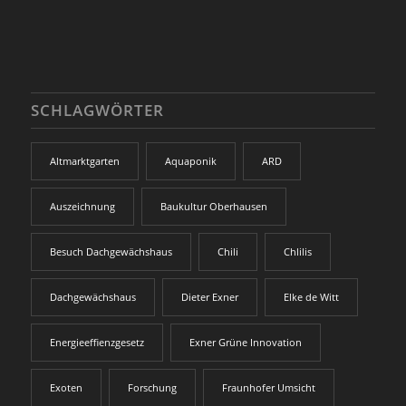
SCHLAGWÖRTER
Altmarktgarten
Aquaponik
ARD
Auszeichnung
Baukultur Oberhausen
Besuch Dachgewächshaus
Chili
Chlilis
Dachgewächshaus
Dieter Exner
Elke de Witt
Energieeffienzgesetz
Exner Grüne Innovation
Exoten
Forschung
Fraunhofer Umsicht